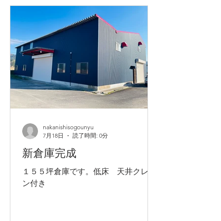
す。
nakanishisogounyu
7月18日
読了時間: 0分
新倉庫完成
１５５坪倉庫です。低床 天井クレー
ン付き