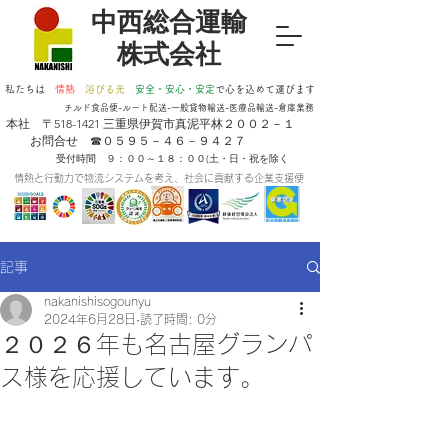
​中西総合運輸
株式会社
私たちは
情熱
浴びる光
安全・安心・安定
​で心を込めて運びます
チルド食品便-ルート配送-一般貸物輸送-医療品輸送-倉庫業務
​本社 〒518-1421 三重県伊賀市真泥平林２００２－１
お問合せ ☎０５９５－４６－９４２７
受付時間 ９：００～１８：００(土・日・祝を除く
情熱と行動力で物流システムを考え、社会に貢献する企業支援便
記事
nakanishisogounyu
2024年6月28日
読了時間: 0分
２０２６年も名古屋グランパ
ス様を応援しています。