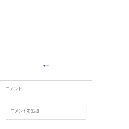
コメント
コメントを追加…
業務用冷蔵庫完成！！１
２０２２年名古
２５坪
パス様を応援し