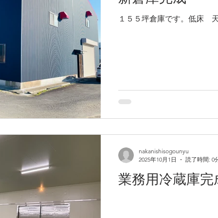
実施しました。
１５５坪倉庫です。低床 
た。
です。
の訓練です。
nakanishisogounyu
2025年10月1日
読了時間: 0
業務用冷蔵庫完