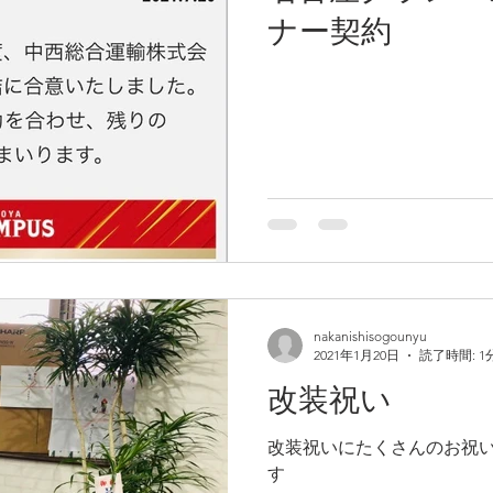
ナー契約
nakanishisogounyu
2021年1月20日
読了時間: 1
改装祝い
改装祝いにたくさんのお祝
す