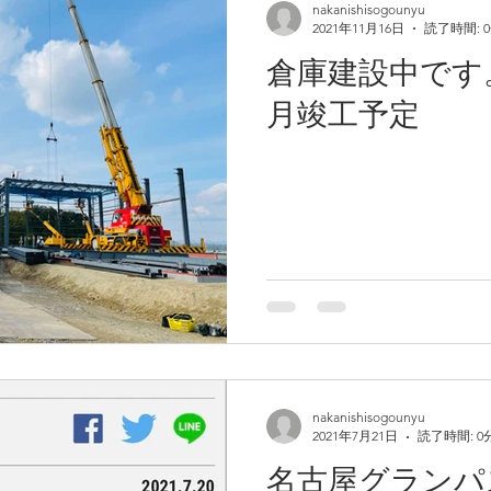
nakanishisogounyu
2021年11月16日
読了時間: 
倉庫建設中です
月竣工予定
nakanishisogounyu
2021年7月21日
読了時間: 0
業務用冷蔵庫完成！！１２５
２０
名古屋グランパ
坪
ス様