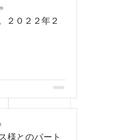
0分
。２０２２年２
分
２６年も名古屋グランパ
ス様とのパート
を応援しています。