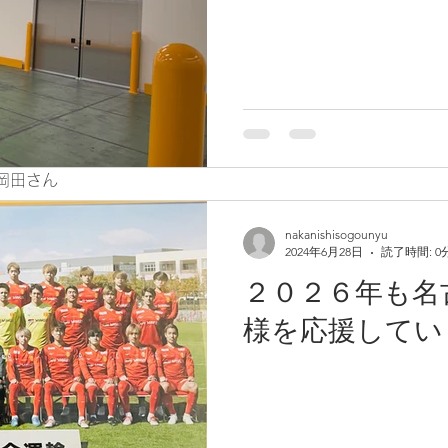
岡田さん
使います」
nakanishisogounyu
2024年6月28日
読了時間: 0
２０２６年も名
様を応援してい