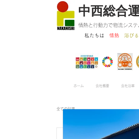
​中西総合
情熱と行動力で物流システ
私たちは
情熱
浴びる
ホーム
会社概要
会社沿革
全ての記事
nakanishisogouny