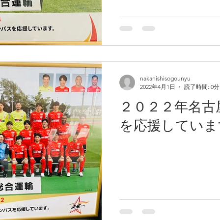
nakanishisogounyu
2022年4月1日
読了時間: 0分
２０２２年名古
を応援していま
と腰が引けてます