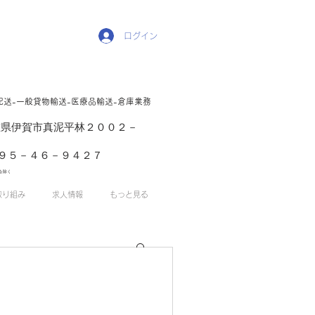
ログイン
配送-一般貸物輸送-医療品輸送-倉庫業務
1 三重県伊賀市真泥平林２００２－
５－４６－９４２７
を除く
取り組み
求人情報
もっと見る