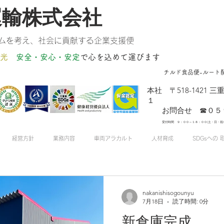
運輸株式会社
ムを考え、社会に貢献する企業支援便
光
安全・安心・安定
​で心を込めて運びます
チルド食品便-ルート
​本社 〒518-142
１
お問合せ ☎０５９
受付時間 ９：００～１８：００(土・日・祝
経営方針
業務内容
車両アラカルト
人材育成
SDGsへの 
nakanishisogounyu
7月18日
読了時間: 0分
u
2019年10月9日
読了時間: 1分
新倉庫完成