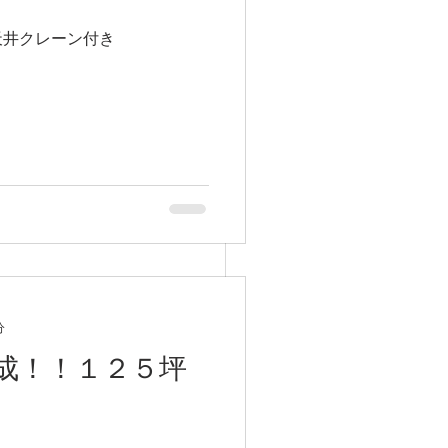
天井クレーン付き
分
成！！１２５坪