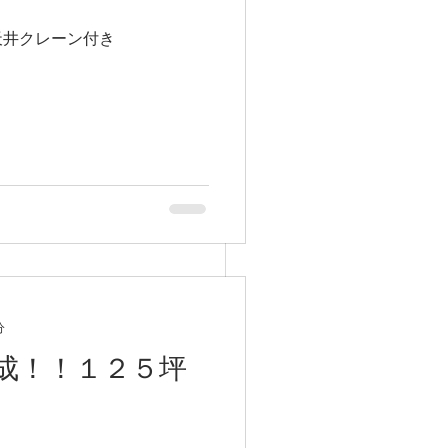
天井クレーン付き
分
成！！１２５坪