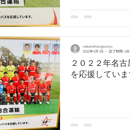
nakanishisogounyu
2022年4月1日
読了時間: 0分
２０２２年名古
を応援していま
診断報告書
.
ダウンロード： • 4.18MB