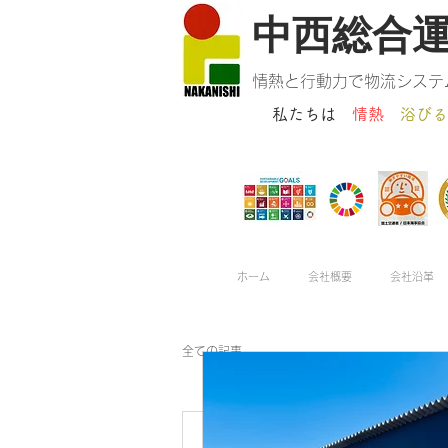
​中西総合
情熱と行動力で物流システ
私たちは
情熱
浴びる
ホーム
会社概要
会社沿革
全ての記事
nakanishisogouny