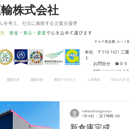
運輸株式会社
ムを考え、社会に貢献する企業支援便
光
安全・安心・安定
​で心を込めて運びます
チルド食品便-ルート
​本社 〒518-142
１
お問合せ ☎０５９
受付時間 ９：００～１８：００(土・日・祝
経営方針
業務内容
車両アラカルト
人材育成
SDGsへの 
nakanishisogounyu
7月18日
読了時間: 0分
u
2019年4月15日
読了時間: 1分
新倉庫完成