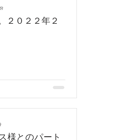
0分
。２０２２年２
２６年も名古屋グランパ
を応援しています。
分
ス様とのパート