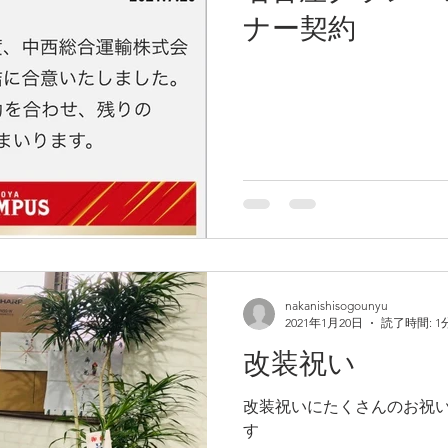
ナー契約
nakanishisogounyu
2021年1月20日
読了時間: 1
改装祝い
改装祝いにたくさんのお祝
す