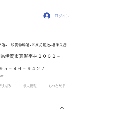
ログイン
配送-一般貸物輸送-医療品輸送-倉庫業務
1 三重県伊賀市真泥平林２００２－
５－４６－９４２７
を除く
取り組み
求人情報
もっと見る