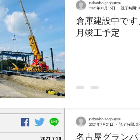
nakanishisogounyu
2021年11月16日
読了時間: 
倉庫建設中です
月竣工予定
業務用冷蔵庫完成！！１２５
２０
坪
ス様
nakanishisogounyu
2021年7月21日
読了時間: 0
名古屋グランパ