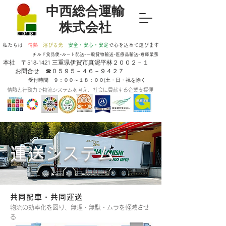
​中西総合運輸
株式会社
私たちは
情熱
浴びる光
安全・安心・安定
​で心を込めて運びます
チルド食品便-ルート配送-一般貸物輸送-医療品輸送-倉庫業務
​本社 〒518-1421 三重県伊賀市真泥平林２００２－１
お問合せ ☎０５９５－４６－９４２７
受付時間 ９：００～１８：００(土・日・祝を除く
情熱と行動力で物流システムを考え、社会に貢献する企業支援便
運送システム
共同配車・共同運送
物流の効率化を図り、無理・無駄・ムラを軽減させ
る