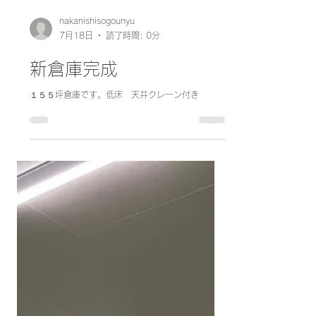
nakanishisogounyu
7月18日
読了時間: 0分
新倉庫完成
１５５坪倉庫です。低床 天井クレーン付き