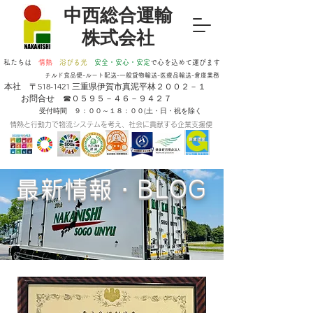
​中西総合運輸
株式会社
私たちは
情熱
浴びる光
安全・安心・安定
​で心を込めて運びます
チルド食品便-ルート配送-一般貸物輸送-医療品輸送-倉庫業務
​本社 〒518-1421 三重県伊賀市真泥平林２００２－１
お問合せ ☎０５９５－４６－９４２７
受付時間 ９：００～１８：００(土・日・祝を除く
情熱と行動力で物流システムを考え、社会に貢献する企業支援便
最新情報・BLOG