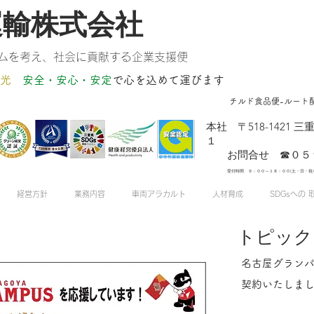
運輸株式会社
ムを考え、社会に貢献する企業支援便
光
安全・安心・安定
​で心を込めて運びます
チルド食品便-ルート
​本社 〒518-142
１
お問合せ ☎０５９
受付時間 ９：００～１８：００(土・日・祝
経営方針
業務内容
車両アラカルト
人材育成
SDGsへの 
​トピッ
​名古屋グラン
契約いたしま