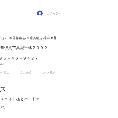
ログイン
配送-一般貸物輸送-医療品輸送-倉庫業務
1 三重県伊賀市真泥平林２００２－
５－４６－９４２７
を除く
取り組み
求人情報
もっと見る
クス
パスエイト様とパートナー
した。