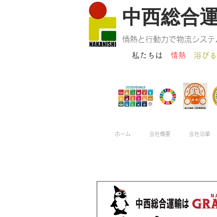
​中西総合
情熱と行動力で物流システ
私たちは
情熱
浴びる
ホーム
会社概要
会社沿革