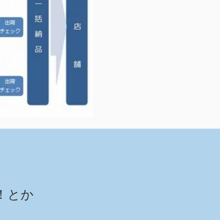
。
！とか