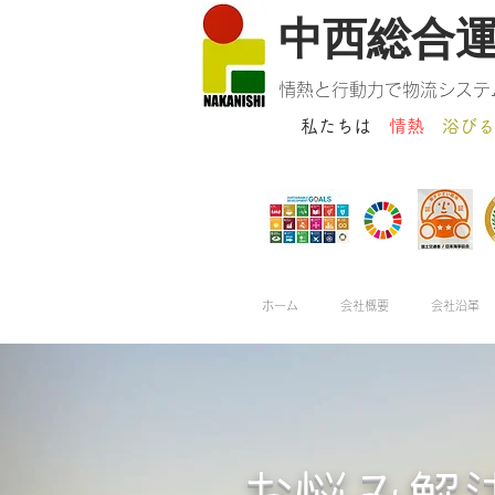
​中西総合
情熱と行動力で物流システ
私たちは
情熱
浴びる
ホーム
会社概要
会社沿革