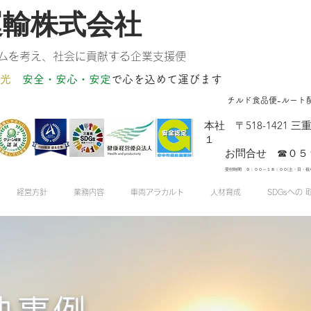
運輸株式会社
ムを考え、社会に貢献する企業支援便
光
安全・安心・安定
​で心を込めて運びます
チルド食品便-ルート
​本社 〒518-142
１
お問合せ ☎０５９
受付時間 ９：００～１８：００(土・日・祝
経営方針
業務内容
車両アラカルト
人材育成
SDGsへの 