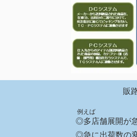
​
​例えば
​◎多店舗展開
​◎急に出荷数の