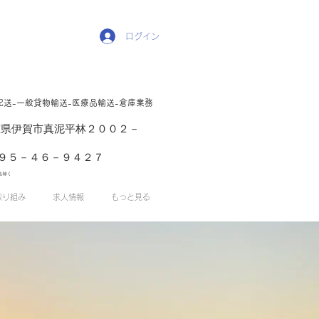
ログイン
配送-一般貸物輸送-医療品輸送-倉庫業務
1 三重県伊賀市真泥平林２００２－
５－４６－９４２７
を除く
取り組み
求人情報
もっと見る