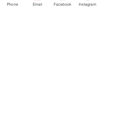
会社様にも幸せになって頂き、大きな
Phone
Email
Facebook
Instagram
『歯車』を回して、これからも更なる高
い品質を提供していく所存でございま
す。
また社会貢献活動にも積極的な行動を
とりより良い企業をめざいしていきま
す。
今後ともご指導ご鞭撻のほどよろしくお
願い致します。
中西総合運輸株式会
社