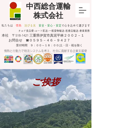
​中西総合運輸
株式会社
私たちは
情熱
浴びる光
安全・安心・安定
​で心を込めて運びます
チルド食品便-ルート配送-一般貸物輸送-医療品輸送-倉庫業務
​本社 〒518-1421 三重県伊賀市真泥平林２００２－１
お問合せ ☎０５９５－４６－９４２７
受付時間 ９：００～１８：００(土・日・祝を除く
情熱と行動力で物流システムを考え、社会に貢献する企業支援便
​ご挨拶