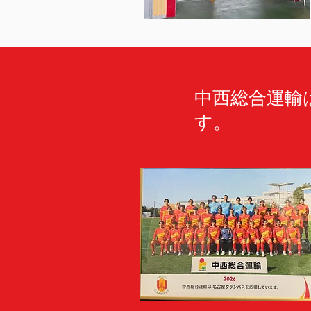
​中西総合運
す。