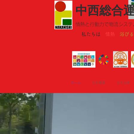
​中西総合
情熱と行動力で物流システ
私たちは
情熱
浴びる
ホーム
会社概要
会社沿革