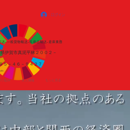
ログイン
配送-一般貸物輸送-医療品輸送-倉庫業務
1 三重県伊賀市真泥平林２００２－
５－４６－９４２７
を除く
取り組み
求人情報
もっと見る