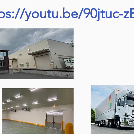
ps://youtu.be/90jtuc-