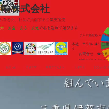
運輸株式会社
ムを考え、社会に貢献する企業支援便
光
安全・安心・安定
​で心を込めて運びます
チルド食品便-ルート
​本社 〒518-142
１
お問合せ ☎０５９
受付時間 ９：００～１８：００(土・日・祝
経営方針
業務内容
車両アラカルト
人材育成
SDGsへの 