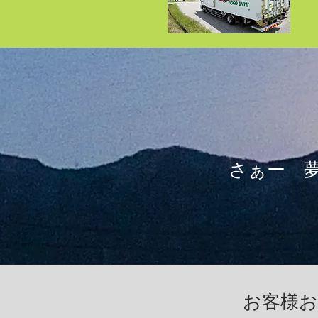
さぁー 
​ こ
​ 
​お客様